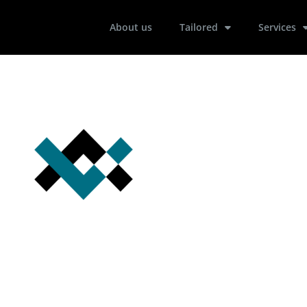
About us
Tailored
Services