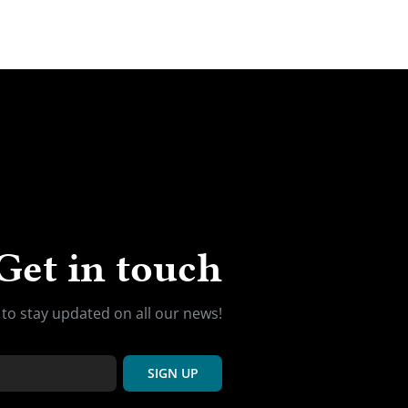
Get in touch
 to stay updated on
all our news!
SIGN UP