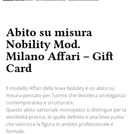
Abito su misura
Nobility Mod.
Milano Affari – Gift
Card
Il modello Affari della linea Nobility è un abito su
misura pensato per l’uomo che desidera un’eleganza
contemporanea e strutturata.
Questo abito sartoriale monopetto si distingue per la
vestibilità precisa, le spalle definite e una linea pulita
che valorizza la figura in ambito professionale e
formale.