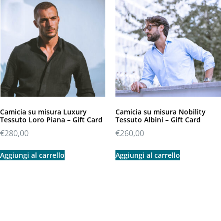
Camicia su misura Luxury
Camicia su misura Nobility
Tessuto Loro Piana – Gift Card
Tessuto Albini – Gift Card
€
280,00
€
260,00
Aggiungi al carrello
Aggiungi al carrello