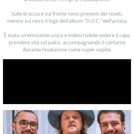
Sulle braccia e sul fronte sono presenti dei roseti,
mentre sul retro il logo dell’album "D.O.C." dell’artista.
È stata un’emozione unica e indescrivibile vedere il capo
prendere vita sul palco, accompagnando il cantante
durante l’esibizione come super ospite.